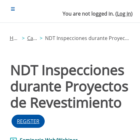
Skip to main content
SIDE PANEL
You are not logged in. (
Log in
)
Home
Catalog
NDT Inspecciones durante Proyectos de Revestimiento
NDT Inspecciones
durante Proyectos
de Revestimiento
REGISTER