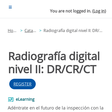
Skip to main content
SIDE PANEL
You are not logged in. (
Log in
)
Home
Catalog
Radiografía digital nivel II: DR/CR/CT
Radiografía digital
nivel II: DR/CR/CT
REGISTER
eLearning
Adéntrate en el futuro de la inspección con la